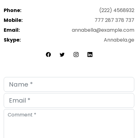
Phone:
(222) 4568932
Mobile:
777 287 378 737
Email:
annabella@example.com
Skype:
Annabela.ge